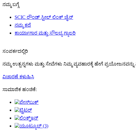
ನಮ್ಮ ಬಗ್ಗೆ
SCIC ರೌಂಡ್ ಸ್ಟೀಲ್ ಲಿಂಕ್ ಚೈನ್
ನಮ್ಮ ಕಥೆ
ಕಾರ್ಯಾಗಾರ ಮತ್ತು ಸೌಲಭ್ಯ ಗ್ಯಾಲರಿ
ಸಂಪರ್ಕದಲ್ಲಿರಿ
ನಮ್ಮ ಉತ್ಪನ್ನಗಳು ಮತ್ತು ಸೇವೆಗಳು ನಿಮ್ಮ ವ್ಯವಹಾರಕ್ಕೆ ಹೇಗೆ ಪ್ರಯೋಜನವನ್
ವಿಚಾರಣೆ ಕಳುಹಿಸಿ
ಸಾಮಾಜಿಕ ಹಂಚಿಕೆ: