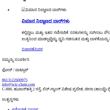
ವಿಮಾನ ನಿಲ್ದಾಣದ ಬಾರ್‌ಗಳು
ಕಲ್ಲಿದ್ದಲು ಮತ್ತು ಇತರ ಗಣಿಗಾರಿಕೆ ಸರಕುಗಳನ್ನು ಸಾಗಿಸಲು 
ಉಕ್ಕಿನಿಂದ ಮಾಡಲ್ಪಟ್ಟಿದ್ದು, ಧ್ವನಿ ಗಡಸುತನ ಮತ್ತು ಬಾಳಿಕೆಯನ್ನು 
ವಿಚಾರಣೆ
ವಿವರ
ನಮ್ಮನ್ನು ಸಂಪರ್ಕಿಸಿ
ಫೋನ್ / ವಾಟ್ಸಾಪ್
8613122600975
info@scic-chain.com
C-888, ಹುವಾನ್‌ಹಕ್ಸಿ 2 ರಸ್ತೆ, ಲಿನ್-ಗ್ಯಾಂಗ್ ವಿಶೇಷ ಪ್ರದೇಶ, ಚೀನಾ (ಶಾಂಘ
ಉತ್ಪನ್ನಗಳು
ಗಣಿಗಾರಿಕೆ ಸರಪಳಿ