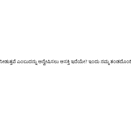
ನು ನೀಡುತ್ತವೆ ಎಂಬುದನ್ನು ಅನ್ವೇಷಿಸಲು ಆಸಕ್ತಿ ಇದೆಯೇ? ಇಂದು ನಮ್ಮ ತಂಡದೊಂದ