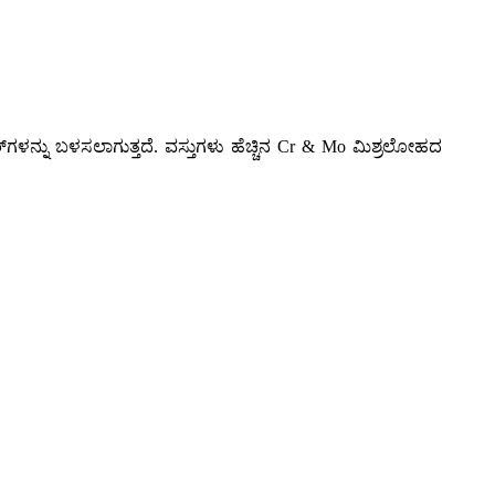
್‌ಗಳನ್ನು ಬಳಸಲಾಗುತ್ತದೆ. ವಸ್ತುಗಳು ಹೆಚ್ಚಿನ Cr & Mo ಮಿಶ್ರಲೋಹದ